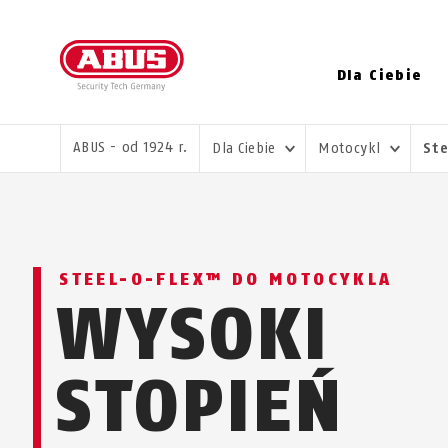
Dla Ciebie
JESTEŚ TUTAJ:
ABUS - od 1924 r.
Dla Ciebie
Motocykl
St
STEEL-O-FLEX™ DO MOTOCYKLA
WYSOKI
STOPIEŃ