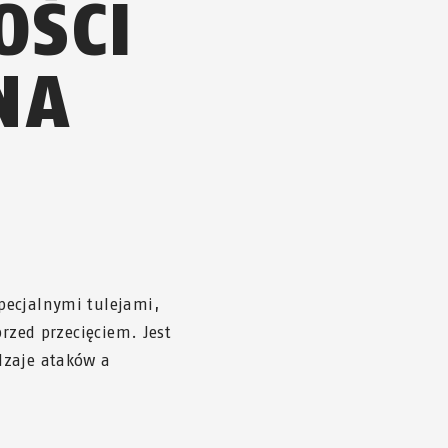
OŚCI
NA
pecjalnymi tulejami,
przed przecięciem. Jest
dzaje ataków a