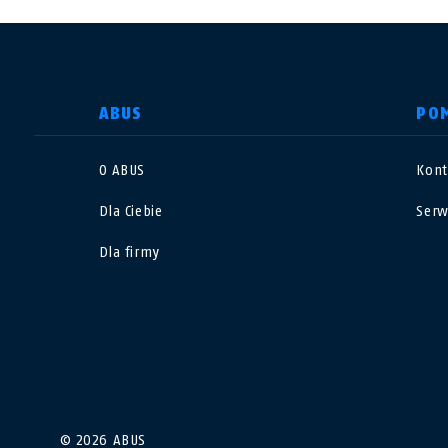
WYBIERZ KRAJ
ABUS
PO
O ABUS
Kont
Deutschland
U
Dla Ciebie
Serw
Canada
Ö
Dla firmy
EN
FR
Italia
B
México
F
Danmark
N
© 2026 ABUS