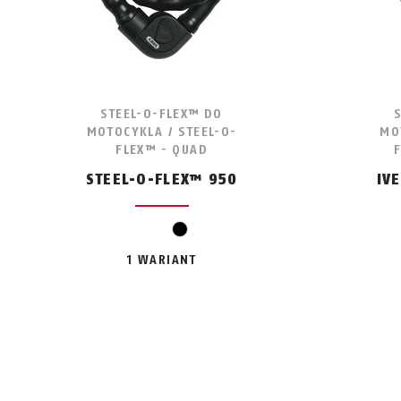
STEEL-O-FLEX™ DO
MOTOCYKLA / STEEL-O-
MO
FLEX™ - QUAD
STEEL-O-FLEX™ 950
IV
czarny
1 WARIANT