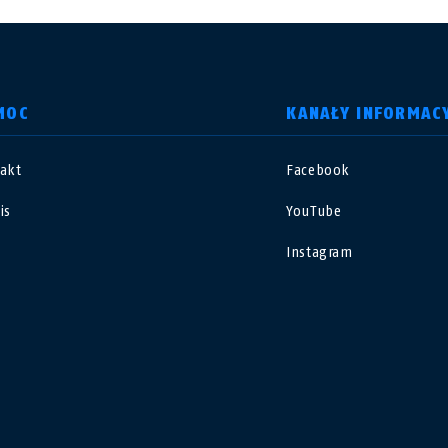
MOC
KANAŁY INFORMAC
akt
Facebook
nited Kingdom
International
is
YouTube
sterreich
Nederland
Instagram
elgië
Schweiz
NL
FR
DE
FR
rance
Sverige
orge
Portugal