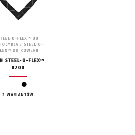
STEEL-O-FLEX™ DO
TOCYKLA / STEEL-O-
FLEX™ DO ROWERU
EN STEEL-O-FLEX™
8200
czarny
2 WARIANTÓW