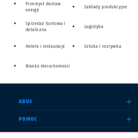
Przemysł dostaw
Zakłady produkcyjne
energii
Sprzedaż hurtowa i
Logistyka
detaliczna
Hotele i restauracje
Sztuka i rozrywka
Branża nieruchomości
WYBIERZ KRAJ
ABUS
POMOC
Deutschland
United Kingdom
KANAŁY INFORMACYJNE