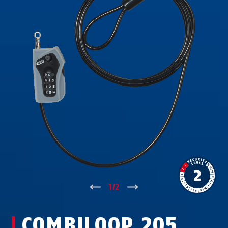
↑
1
/
2
↓
COMBILOOP 205