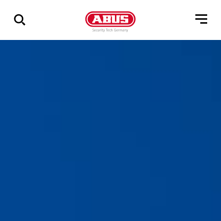
Pokaż
wszystkie
wyniki