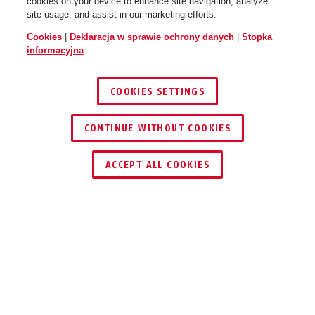
cookies on your device to enhance site navigation, analyze
site usage, and assist in our marketing efforts.
Cookies
|
Deklaracja w sprawie ochrony danych
|
Stopka
informacyjna
COOKIES SETTINGS
CONTINUE WITHOUT COOKIES
ZNAJDŹ DYSTRYBUTORA
ACCEPT ALL COOKIES
Opis
COMBILOOP 205