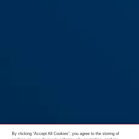
black
Combiloop 205/200
lime
Combiloop 205/200 czarny
jasnozielony
white
purple
Combiloop 205/200
fiolwetowy
Combiloop 205/200 biały
By clicking “Accept All Cookies”, you agree to the storing of