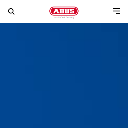
Geef
alle
resultaten
weer