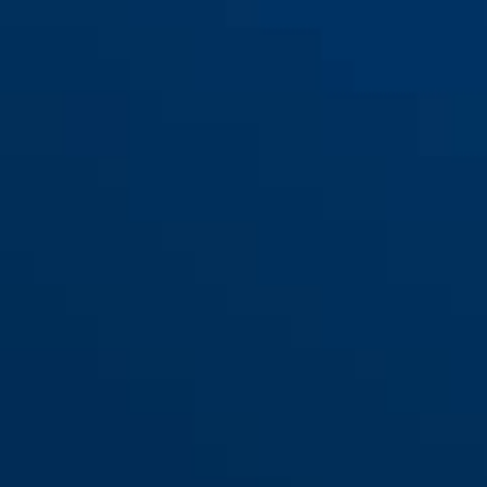
Combiflex™ TravelGuard 70