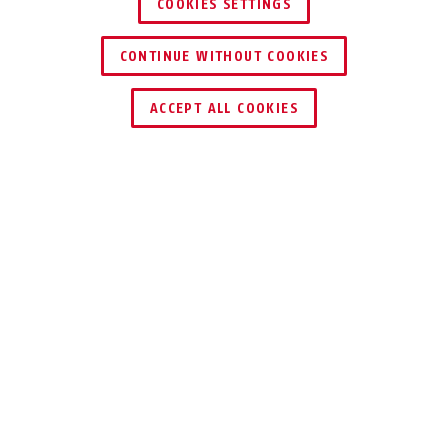
COOKIES SETTINGS
CONTINUE WITHOUT COOKIES
ACCEPT ALL COOKIES
Beschrijving
COMBIFLEX™ TRAVELGUARD 70
KLEIN. SLIM.
TRAVELGUARD.
Op een stedentrip, bikepacking-tour of