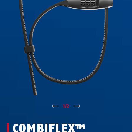
↑
1
/
2
↓
COMBIFLEX™