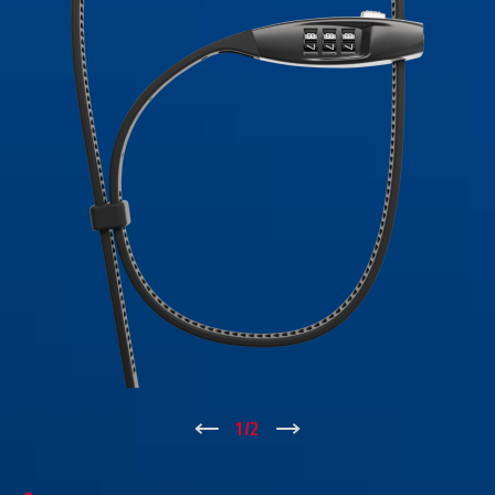
↑
1
/
2
↓