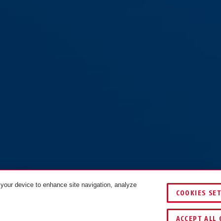
 your device to enhance site navigation, analyze
COOKIES SE
COULEURS
ACCEPT ALL 