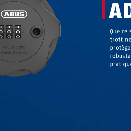
A
Que ce 
trottin
protège
robuste
pratiqu