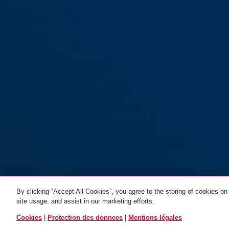
By clicking “Accept All Cookies”, you agree to the storing of cookies on
Combiflex™
site usage, and assist in our marketing efforts.
Adventure noir
noir
TOUTES LES VARIANTES
Cookies
|
Protection des donnees
|
Mentions légales