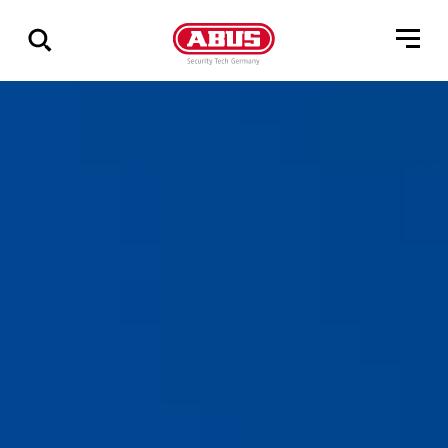
Zeige
alle
Ergebnisse