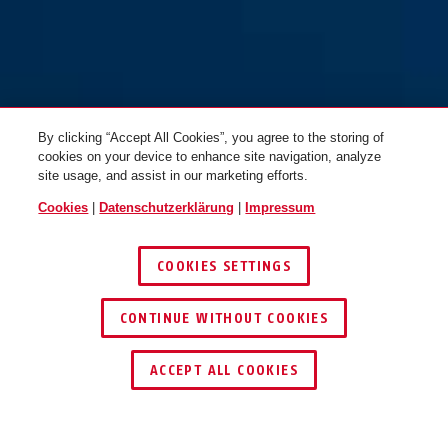
Combiflex™ TravelGuard
gelb
schwarz
By clicking “Accept All Cookies”, you agree to the storing of
cookies on your device to enhance site navigation, analyze
site usage, and assist in our marketing efforts.
Cookies
|
Datenschutzerklärung
|
Impressum
COOKIES SETTINGS
CONTINUE WITHOUT COOKIES
SCHLÜSSEL­SERVICE
HÄNDLER FINDEN
ACCEPT ALL COOKIES