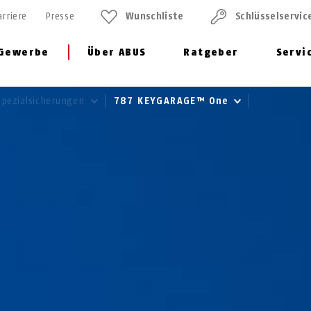
arriere
Presse
Wunschliste
Schlüssel­servic
Gewerbe
Über ABUS
Ratgeber
Servi
Spezialsicherungen
787 KEYGARAGE™ One