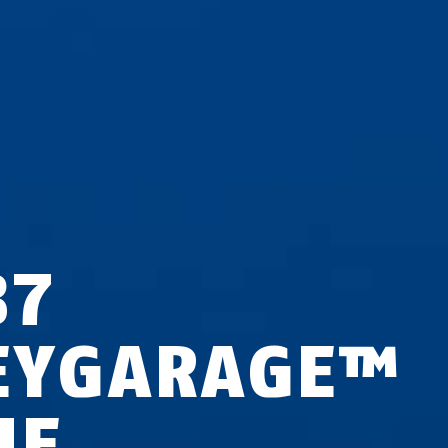
87
EYGARAGE™
NE