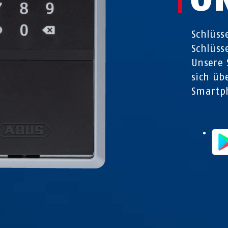
Schlüss
Schlüss
Unsere 
sich üb
Smartp