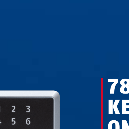
7
K
O