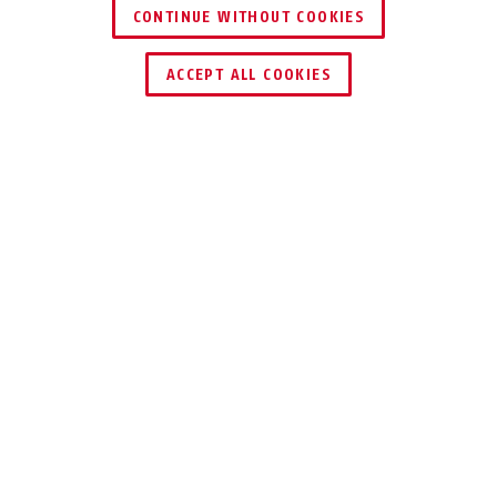
CONTINUE WITHOUT COOKIES
ACCEPT ALL COOKIES
DESCARGAS
RECICLADO
SELECCIONE UN PAÍS
ABUS
AYUDA