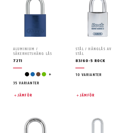
ALUMINIUM /
STÅL / HÄNGLÅS AV
SÄKERHETSHÄNG LÅS
STÅL
72TI
83/60-5 ROCK
orange
svart
blå
brun
grön
+
10 VARIANTER
35 VARIANTER
JÄMFÖR
JÄMFÖR