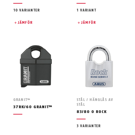
10 VARIANTER
1 VARIANT
JÄMFÖR
JÄMFÖR
GRANIT™
STÅL / HÄNGLÅS AV
STÅL
37RK/60 GRANIT™
83/80 O ROCK
3 VARIANTER