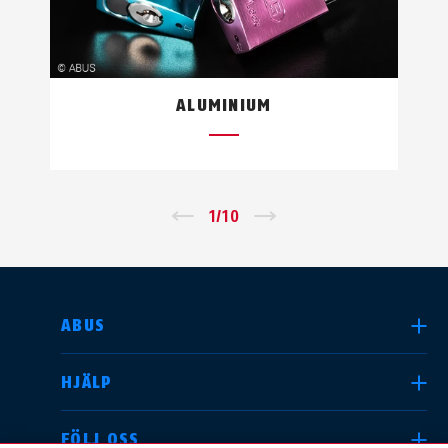
förkortat SBSC, är en svensk förening
för stöldskydd.
ALUMINIUM
←
1
/
10
→
SELECT COUNTRY
ABUS
HJÄLP
Deutschland
United Kingdom
FÖLJ OSS