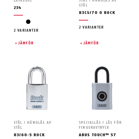
LÅSREGEL
STÅL / HÄNGLÅS AV
STÅL
234
83CS/70 O ROCK
svart
2 VARIANTER
2 VARIANTER
JÄMFÖR
JÄMFÖR
STÅL / HÄNGLÅS AV
SPECIALLÅS / LÅS FÖR
STÅL
FINGERAVTRYCK
83/60-5 ROCK
ABUS TOUCH™ 57