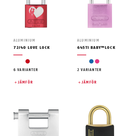
ALUMINIUM
ALUMINIUM
72/40 LOVE LOCK
645TI BABY™LOCK
röd
blå
pink
6 VARIANTER
2 VARIANTER
JÄMFÖR
JÄMFÖR