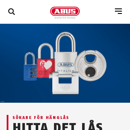
Visa
alla
resultat
SÖKARE FÖR HÄNGLÅS
HITTA DET LÅS