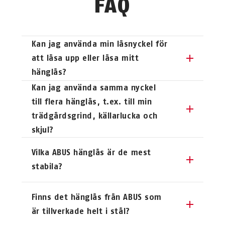
FAQ
Kan jag använda min låsnyckel för
att låsa upp eller låsa mitt
hänglås?
Ja, detta är i princip möjligt.
Kan jag använda samma nyckel
Kontakta en återförsäljare nära dig
till flera hänglås, t.ex. till min
för rätt lösning.
trädgårdsgrind, källarlucka och
skjul?
Ja, det kan du. För vissa
Vilka ABUS hänglås är de mest
hänglåsserier, t.ex. 85-serien, kan vi
stabila?
tillverka individuellt anpassade
låsmekanismer åt dig. För andra
Bland de hänglås som är mest
Finns det hänglås från ABUS som
hänglås, t.ex. 64TI, har vi alltid
hållbara finns låsen i vår Granit-
är tillverkade helt i stål?
nyckelfärdiga cylindrar i lager.
serie. Vi har utvecklat dem för de