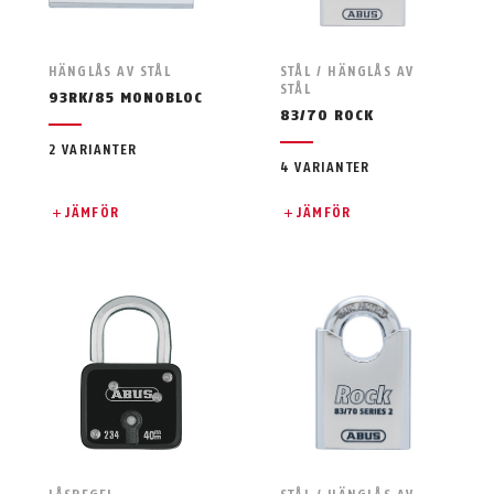
HÄNGLÅS AV STÅL
STÅL / HÄNGLÅS AV
STÅL
93RK/85 MONOBLOC
83/70 ROCK
2 VARIANTER
4 VARIANTER
JÄMFÖR
JÄMFÖR