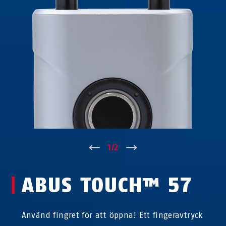
↑
1
/
2
↓
ABUS TOUCH™ 57
Använd fingret för att öppna! Ett fingeravtryck