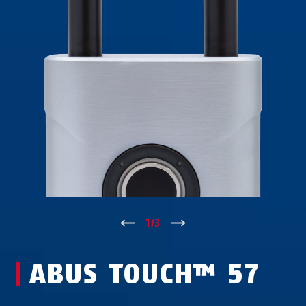
↑
1
/
3
↓
ABUS TOUCH™ 57