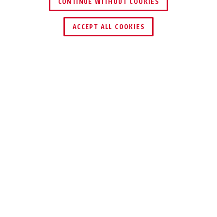
CONTINUE WITHOUT COOKIES
ACCEPT ALL COOKIES
Description
ABUS TOUCH™ 57
CADENAS REPENSÉ
Avec le Touch™ 57 d'ABUS, finis les
soucis liés à la perte d'une clé ou à
l'oubli d'une combinaison de chiffres.
Simplifiez-vous un peu la vie et sécurisez