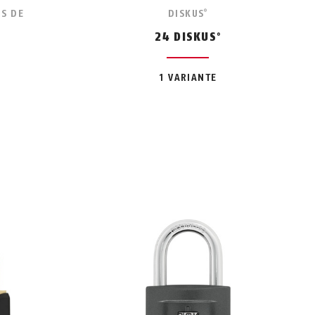
S DE
DISKUS
®
24 DISKUS
®
1 VARIANTE
o