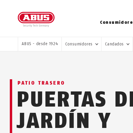
Consumidore
USTED ESTÁ AQUÍ:
ABUS - desde 1924
Consumidores
Candados
PATIO TRASERO
PUERTAS D
JARDÍN Y