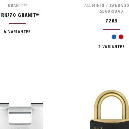
GRANIT™
ALUMINIO / CANDADO
SEGURIDAD
7RK/70 GRANIT™
72AS
4 VARIANTES
azul
roj
2 VARIANTES