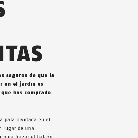
S
NTAS
s seguros de que la
 en el jardín es
s que has comprado
a pala olvidada en el
n lugar de una
r para forzar el balcón