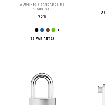
ALUMINIO / CANDADOS DE
SEGURIDAD
3
72TI
naranja
negro
azul
marrón
verde
+
33 VARIANTES