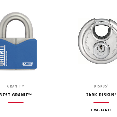
GRANIT™
DISKUS
®
37ST GRANIT™
24RK DISKUS
®
1 VARIANTE