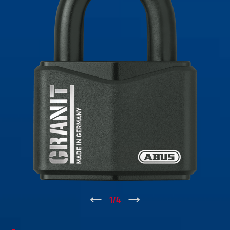
↑
1
/
4
↓