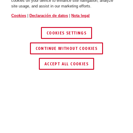
cookies on your device to enhance site navigation, analyze
site usage, and assist in our marketing efforts.
Cookies
|
Declaración de datos
|
Nota legal
COOKIES SETTINGS
CONTINUE WITHOUT COOKIES
ENCONTRAR DISTRIBUIDOR
ACCEPT ALL COOKIES
Descripción
37RK/70 GRANIT™
TRUST THE