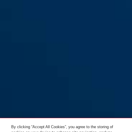
GRANIT™ 37RK/70
GRANIT™ 37RK/70 #SZP Profil
GRANIT™ 37RK/70HB100 #SZP
GRANIT™ 37RK/70HB100
Profil
By clicking “Accept All Cookies”, you agree to the storing of