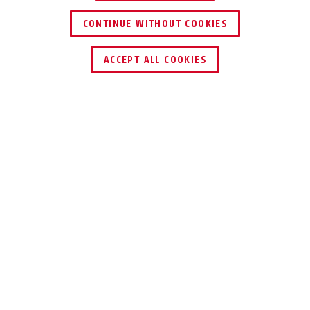
CONTINUE WITHOUT COOKIES
KERESKEDŐ KERESÉSE
ACCEPT ALL COOKIES
Leírás
37RK/70 GRANIT™
BÍZZON A
SZAKEMBEREKBEN
A Granit™ lakatunk a legmagasabb
szintű biztonsági követelményeknek