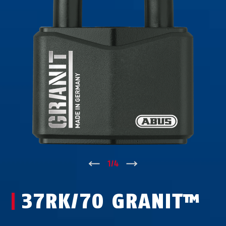
↑
1
/
4
↓
37RK/70 GRANIT™