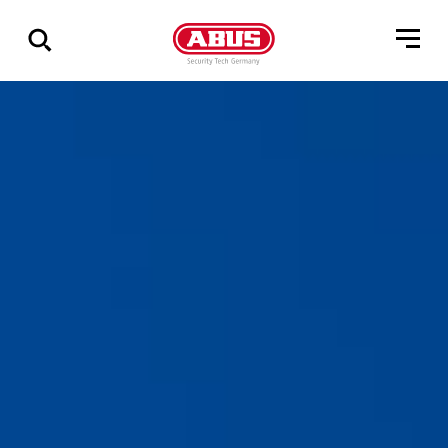
Összes
találat
mutatása