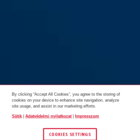
GRANIT™ 37RK/70HB100 #SZP
GRANIT™ 37RK/70HB100
profil
By clicking “Accept All Cookies”, you agree to the storing of
cookies on your device to enhance site navigation, analyze
site usage, and assist in our marketing efforts.
Sütik
|
Adatvédelmi nyilatkozat
|
Impresszum
COOKIES SETTINGS