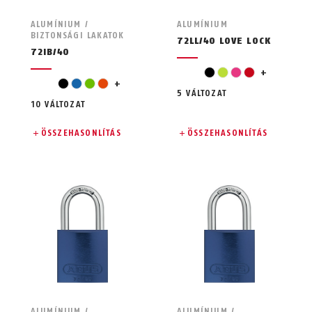
ALUMÍNIUM /
ALUMÍNIUM
BIZTONSÁGI LAKATOK
72LL/40 LOVE LOCK
72IB/40
türkizkék
fekete
világoszöld
pink
piros
+
piros
fekete
kék
zöld
narancssárga
+
5 VÁLTOZAT
10 VÁLTOZAT
ÖSSZEHASONLÍTÁS
ÖSSZEHASONLÍTÁS
ALUMÍNIUM /
ALUMÍNIUM /