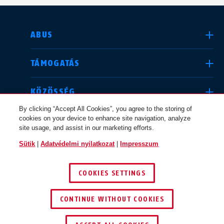
ORSZÁG KIVÁLASZTÁSA
ABUS
TÁMOGATÁS
Deutschland
United Kingdom
KÖZÖSSÉG
By clicking “Accept All Cookies”, you agree to the storing of
cookies on your device to enhance site navigation, analyze
JOGI INFORMÁCIÓK
site usage, and assist in our marketing efforts.
International
USA
Sütik
|
Adatvédelmi nyilatkozat
|
Impresszum
MAGYARORSZÁG
COOKIES SETTINGS
Canada
© 2026 ABUS
Österreich
EN
FR
CONTINUE WITHOUT COOKIES