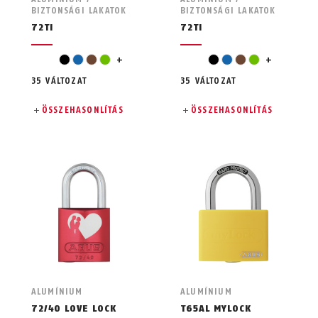
BIZTONSÁGI LAKATOK
BIZTONSÁGI LAKATOK
72TI
72TI
narancssárga
narancssárga
fekete
kék
barna
zöld
+
fekete
kék
barna
zöld
+
35 VÁLTOZAT
35 VÁLTOZAT
ÖSSZEHASONLÍTÁS
ÖSSZEHASONLÍTÁS
ALUMÍNIUM
ALUMÍNIUM
72/40 LOVE LOCK
T65AL MYLOCK