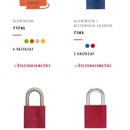
ALUMÍNIUM
ALUMÍNIUM /
BIZTONSÁGI LAKATOK
717AL
72AS
zöld
narancssárga
ezüst
sárga
kék
piros
4 VÁLTOZAT
2 VÁLTOZAT
ÖSSZEHASONLÍTÁS
ÖSSZEHASONLÍTÁS