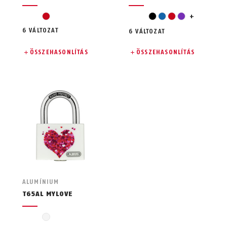
fehér
piros
fekete
kék
piros
ibolya szín
+
6 VÁLTOZAT
6 VÁLTOZAT
ÖSSZEHASONLÍTÁS
ÖSSZEHASONLÍTÁS
ALUMÍNIUM
T65AL MYLOVE
fehér