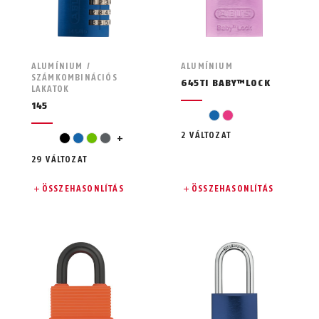
ALUMÍNIUM /
ALUMÍNIUM
SZÁMKOMBINÁCIÓS
645TI BABY™LOCK
LAKATOK
145
kék
pink
2 VÁLTOZAT
narancssárga
fekete
kék
zöld
szürke
+
29 VÁLTOZAT
ÖSSZEHASONLÍTÁS
ÖSSZEHASONLÍTÁS