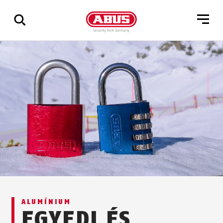
Összes
találat
mutatása
ALUMÍNIUM
EGYEDI ÉS