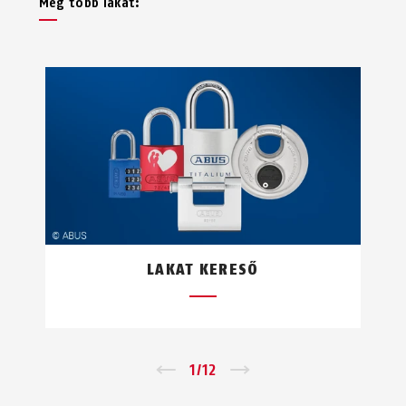
Még több lakat:
LAKAT KERESŐ
←
1
/
12
→