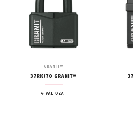
GRANIT™
37RK/70 GRANIT™
3
4 VÁLTOZAT