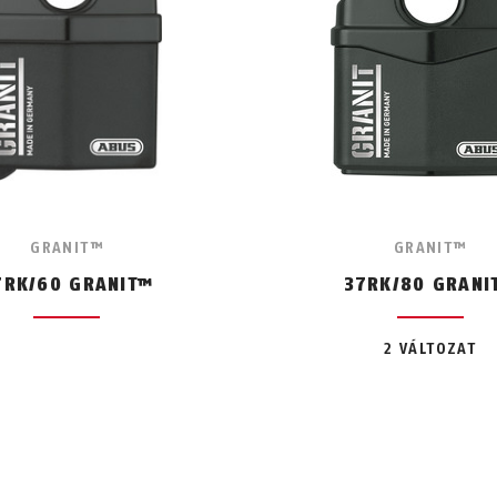
GRANIT™
GRANIT™
7RK/60 GRANIT™
37RK/80 GRANI
2 VÁLTOZAT