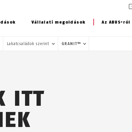
ldások
Vállalati megoldások
Az ABUS-ról
Lakatcsaládok szerint
GRANIT™
 ITT
NEK