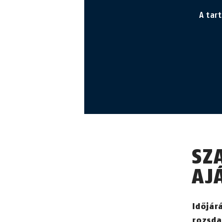
A tar
SZ
AJ
Időjár
rozsda