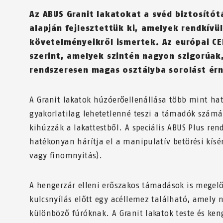
Az ABUS Granit lakatokat a svéd biztosítót
alapján fejlesztettük ki, amelyek rendkívü
követelményeikről ismertek. Az európai C
szerint, amelyek szintén nagyon szigorúak,
rendszeresen magas osztályba sorolást érn
A Granit lakatok húzóerőellenállása több mint ha
gyakorlatilag lehetetlenné teszi a támadók számá
kihúzzák a lakattestből. A speciális ABUS Plus ren
hatékonyan hárítja el a manipulatív betörési kísér
vagy finomnyitás).
A hengerzár elleni erőszakos támadások is megelő
kulcsnyílás előtt egy acéllemez található, amely
különböző fúróknak. A Granit lakatok teste és keng