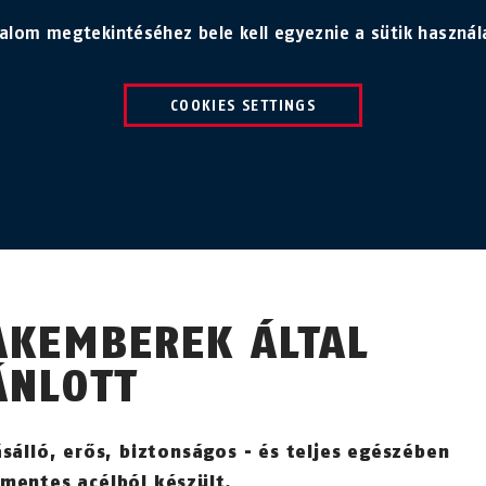
talom megtekintéséhez bele kell egyeznie a sütik használ
COOKIES SETTINGS
AKEMBEREK ÁLTAL
ÁNLOTT
ásálló, erős, biztonságos - és teljes egészében
mentes acélból készült.