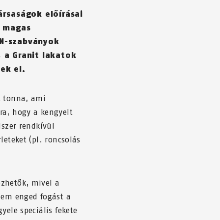
ársaságok előírásai
l magas
EN-szabványok
 a Granit lakatok
ek el.
t tonna, ami
ra, hogy a kengyelt
dszer rendkívül
leteket (pl. roncsolás
zhetők, mivel a
 nem enged fogást a
yele speciális fekete