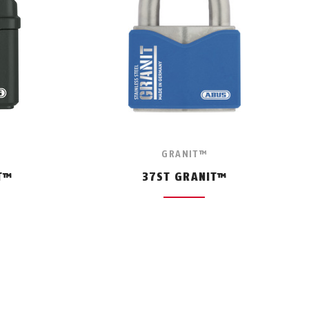
GRANIT™
T™
37ST GRANIT™