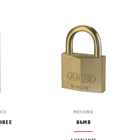
ICE
MESSING
HREE
84MB