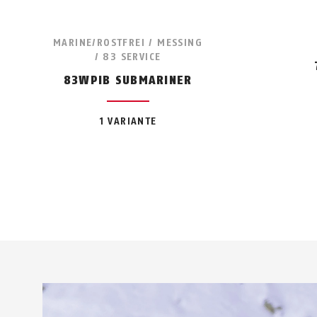
MARINE/ROSTFREI / MESSING
/ 83 SERVICE
83WPIB SUBMARINER
1 VARIANTE