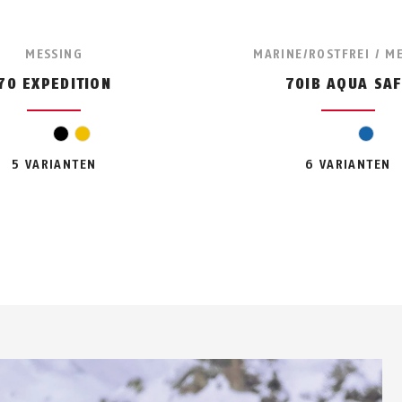
MESSING
MARINE/ROSTFREI / M
70 EXPEDITION
70IB AQUA SAF
black
yellow
blue
5 VARIANTEN
6 VARIANTEN