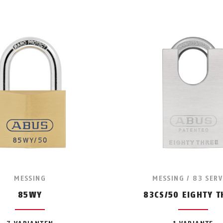
MESSING
MESSING / 83 SERV
85WY
83CS/50 EIGHTY T