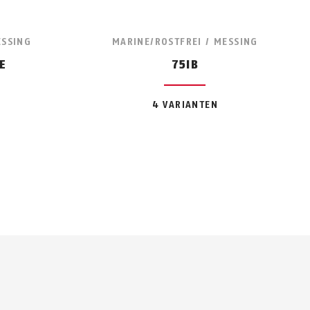
ESSING
MARINE/ROSTFREI / MESSING
E
75IB
4 VARIANTEN