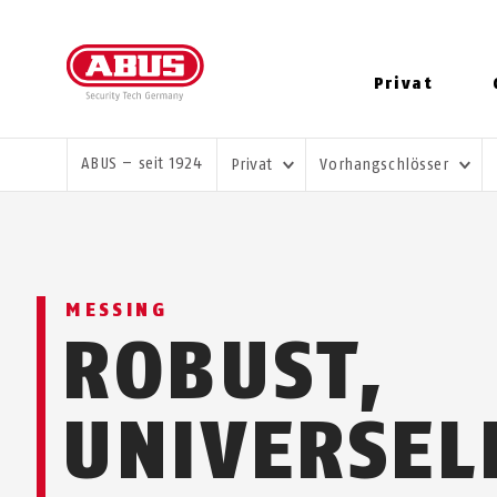
Privat
SIE SIND HIER:
ABUS – seit 1924
Privat
Vorhangschlösser
MESSING
ROBUST,
UNIVERSEL