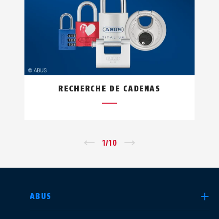
RECHERCHE DE CADENAS
←
1
/
10
→
CHOISIR UN PAYS
ABUS