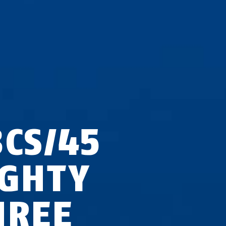
3CS/45
IGHTY
HREE