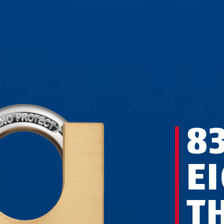
8
E
T