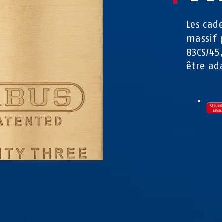
Les cad
massif 
83CS/45
être ad