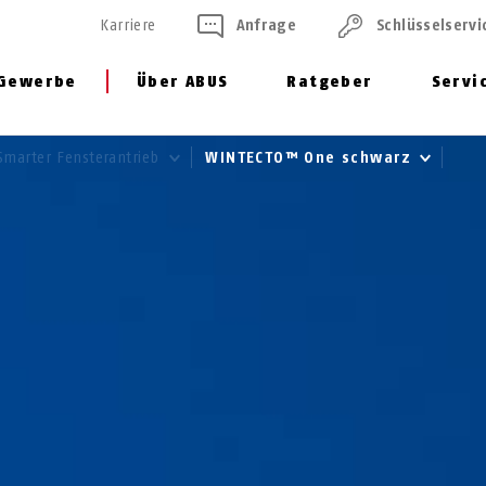
Karriere
Anfrage
Schlüssel­servi
Gewerbe
Über ABUS
Ratgeber
Servi
Smarter Fensterantrieb
WINTECTO™ One schwarz