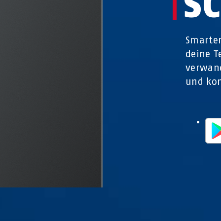
S
Smarter
deine T
verwand
und kom