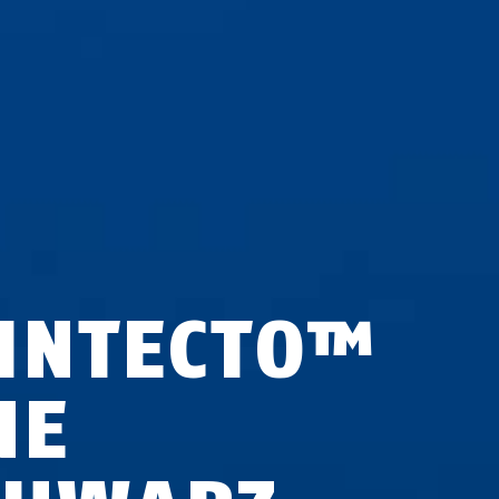
INTECTO™
NE