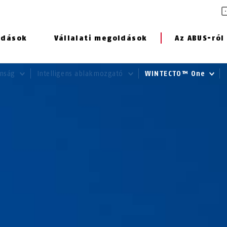
ldások
Vállalati megoldások
Az ABUS-ról
onság
Intelligens ablakmozgató
WINTECTO™ One