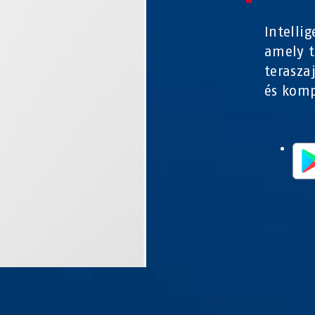
Intelli
amely t
terasza
és komp