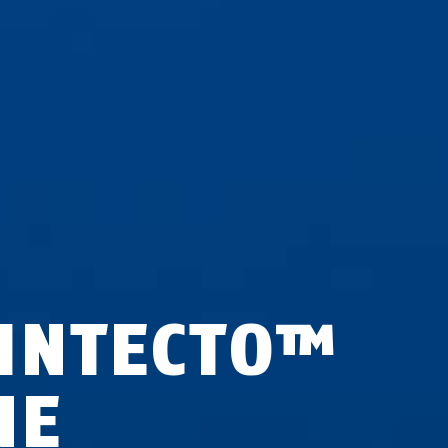
INTECTO™
NE