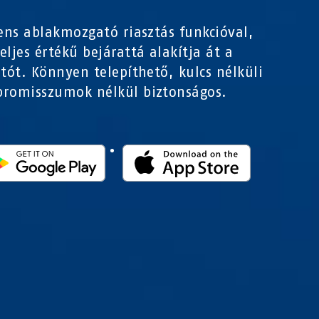
gens ablakmozgató riasztás funkcióval,
eljes értékű bejárattá alakítja át a
jtót. Könnyen telepíthető, kulcs nélküli
romisszumok nélkül biztonságos.