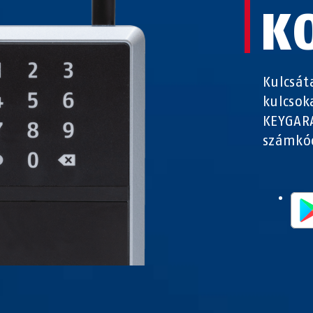
K
Kulcsát
kulcsok
KEYGARA
számkód