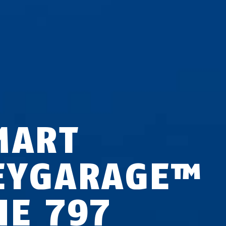
MART
EYGARAGE™
NE 797