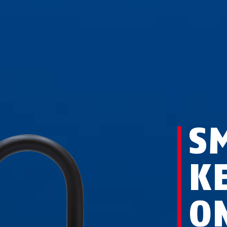
S
K
O