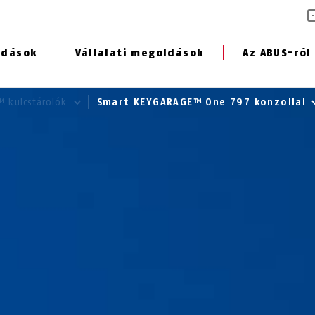
ldások
Vállalati megoldások
Az ABUS-ról
™ kulcstárolók
Smart KEYGARAGE™ One 797 konzollal