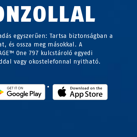
ONZOLLAL
adás egyszerűen: Tartsa biztonságban a
at, és ossza meg másokkal. A
GE™ One 797 kulcstároló egyedi
dal vagy okostelefonnal nyitható.