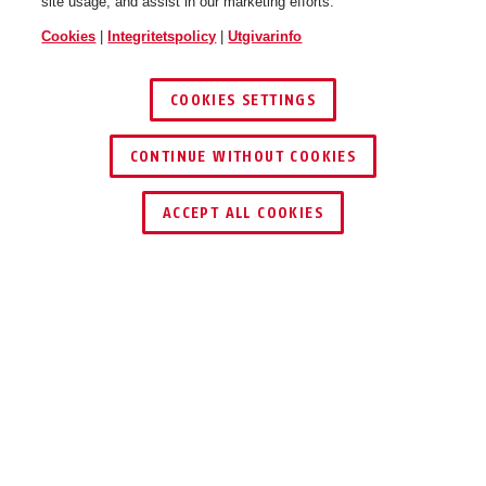
site usage, and assist in our marketing efforts.
Cookies
|
Integritetspolicy
|
Utgivarinfo
COOKIES SETTINGS
CONTINUE WITHOUT COOKIES
ACCEPT ALL COOKIES
Beskrivning
797 KEYGARAGE™ ONE
UPP TILL 20