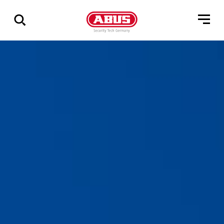
Összes
találat
mutatása