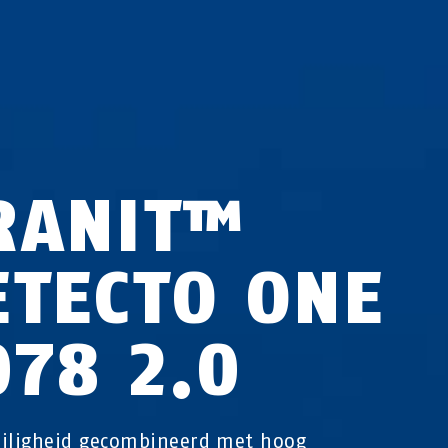
RANIT™
ETECTO ONE
078 2.0
iligheid gecombineerd met hoog