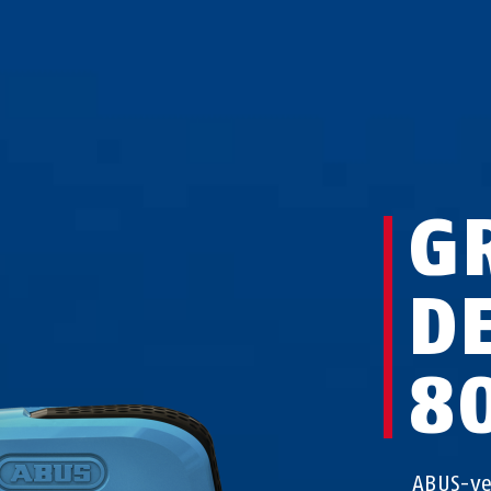
G
D
8
ABUS-ve