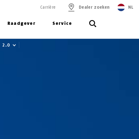
Carrière
Dealer zoeken
NL
Raadgever
Service
8 2.0