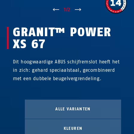
↑
1
/
2
↓
GRANIT™ POWER
XS 67
Dit hoogwaardige ABUS schijfremslot heeft het
in zich: gehard speciaalstaal, gecombineerd
met een dubbele beugelvergrendeling.
ALLE VARIANTEN
KLEUREN