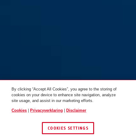
red
yellow
GRANIT™ Power XS
GRANIT™ Power XS
67/105HB50 rood
67/105HB50 geel
By clicking “Accept All Cookies”, you agree to the storing of
cookies on your device to enhance site navigation, analyze
site usage, and assist in our marketing efforts.
Cookies
|
Privacyverklaring
|
Disclaimer
COOKIES SETTINGS