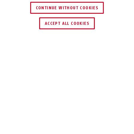
CONTINUE WITHOUT COOKIES
DEALER ZOEKEN
ACCEPT ALL COOKIES
Beschrijving
GRANIT™ POWER XS 67
ZWART, ROOD EN
BEHOORLIJK
STERK
De ABUS GRANIT™ Power XS 67 draagt z'n