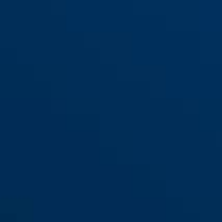
GRANIT™ Power XS
orange
GRANIT™ Power XS
black
67/105HB50 zwart
67/105HB50 oranje