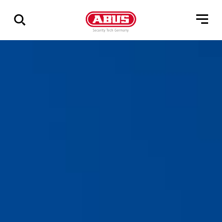
Geef
alle
resultaten
weer