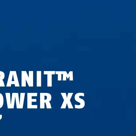
RANIT™
OWER XS
7