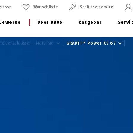
Presse
Wunschliste
Schlüssel­service
Gewerbe
Über ABUS
Ratgeber
Servi
heibenschlösser - Motorrad
GRANIT™ Power XS 67