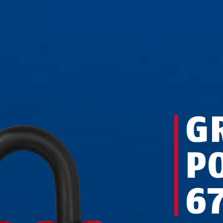
G
P
6