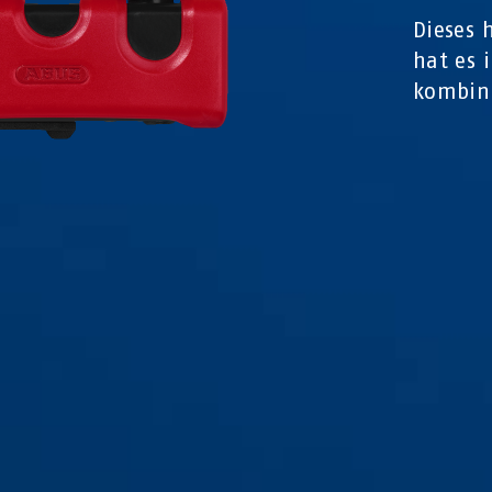
Dieses 
hat es 
kombini