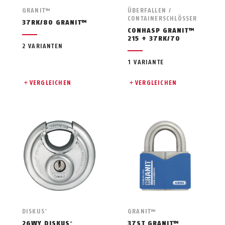
GRANIT™
ÜBERFALLEN /
CONTAINERSCHLÖSSER
37RK/80 GRANIT™
CONHASP GRANIT™
215 + 37RK/70
2 VARIANTEN
1 VARIANTE
VERGLEICHEN
VERGLEICHEN
DISKUS
GRANIT™
®
26WY DISKUS
37ST GRANIT™
®