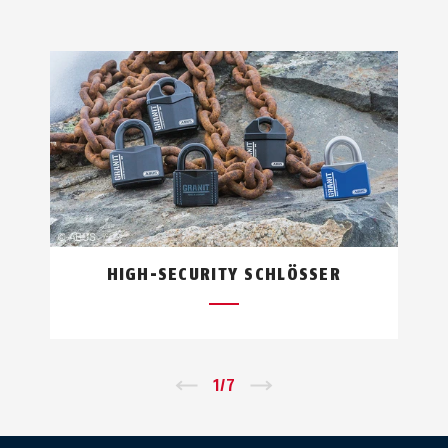
HIGH-SECURITY SCHLÖSSER
←
1
/
7
→