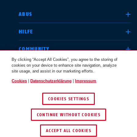
LAND AUSWÄHLEN
ABUS
HILFE
Deutschland
United Kingdom
COMMUNITY
By clicking “Accept All Cookies”, you agree to the storing of
cookies on your device to enhance site navigation, analyze
RECHTLICHES
site usage, and assist in our marketing efforts.
International
USA
Cookies
|
Datenschutzerklärung
|
Impressum
SCHWEIZ / DE
COOKIES SETTINGS
Canada
© 2026 ABUS
Österreich
EN
FR
CONTINUE WITHOUT COOKIES
ACCEPT ALL COOKIES
Nederland
Polska