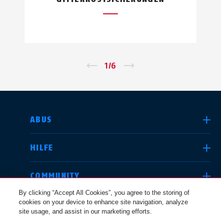
←
1
/
6
→
LAND AUSWÄHLEN
ABUS
HILFE
Deutschland
United Kingdom
COMMUNITY
By clicking “Accept All Cookies”, you agree to the storing of
cookies on your device to enhance site navigation, analyze
RECHTLICHES
site usage, and assist in our marketing efforts.
International
USA