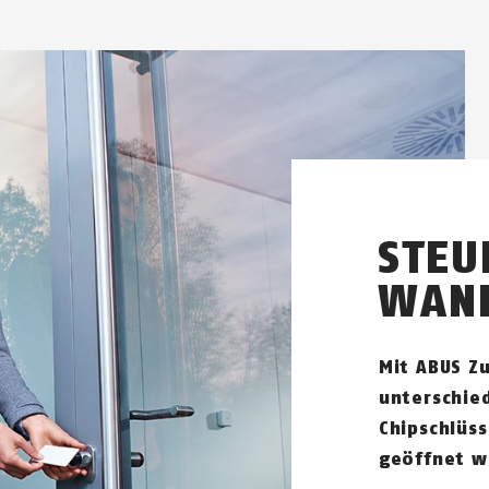
STEU
WANN
Mit ABUS Z
unterschie
Chipschlüss
geöffnet w