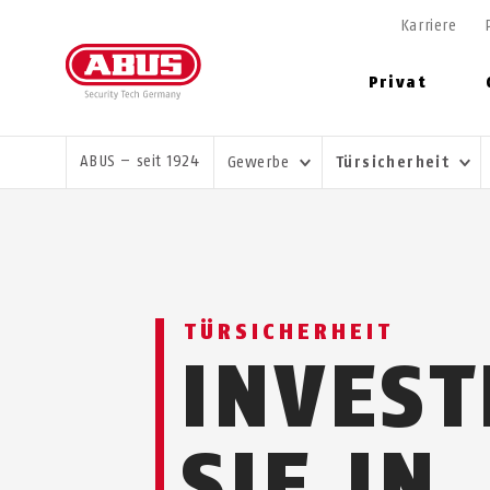
Karriere
Privat
SIE SIND HIER:
ABUS – seit 1924
Gewerbe
Türsicherheit
TÜRSICHERHEIT
INVEST
SIE IN