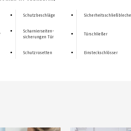
Schutzbeschläge
Sicherheitsschließblech
Scharnier­seiten­
r
Türschließer
sicherungen Tür
Schutz­ro­set­ten
Einsteck­schlösser