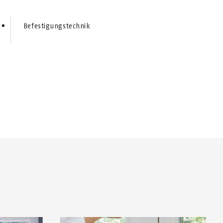
e
Be­fes­ti­gungs­tech­nik