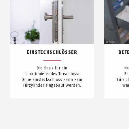
EINSTECKSCHLÖSSER
BEF
Die Basis für ein
Nu
funktionierendes Türschloss:
Be
Ohne Ein­steck­schloss kann kein
Türsic
Türzylinder eingebaut werden.
Wan