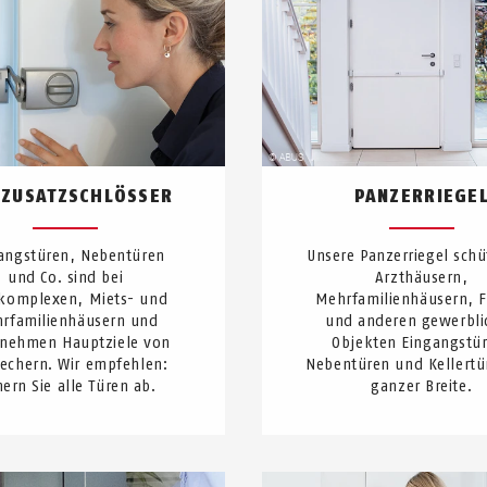
-ZUSATZSCHLÖSSER
PANZERRIEGE
angstüren, Nebentüren
Unsere Panzerriegel schü
und Co. sind bei
Arzthäusern,
komplexen, Miets- und
Mehrfamilienhäusern, 
rfamilienhäusern und
und anderen gewerbli
rnehmen Hauptziele von
Objekten Eingangstü
rechern. Wir empfehlen:
Nebentüren und Kellertü
hern Sie alle Türen ab.
ganzer Breite.