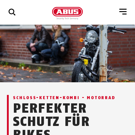
Zeige
alle
Ergebnisse
SCHLOSS-KET­TEN-KOM­BI - MOTORRAD
PERFEKTER
SCHUTZ FÜR
BIKES