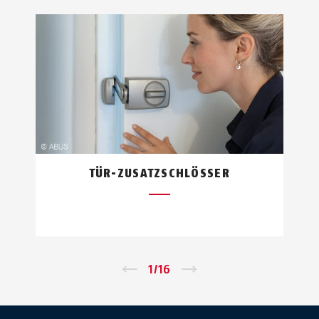
TÜR-ZUSATZSCHLÖSSER
←
1
/
16
→