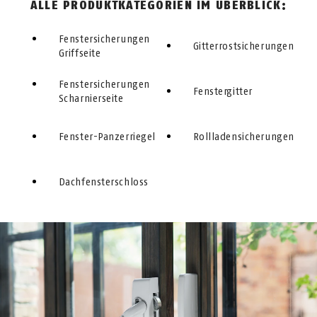
ALLE PRODUKTKATEGORIEN IM ÜBERBLICK:
Fenstersicherungen
Git­ter­rost­si­cher­ungen
Griffseite
Fenstersicherungen
Fenstergitter
Scharnierseite
Fenster-Panzerriegel
Rollladensicherungen
Dach­fen­ster­schloss