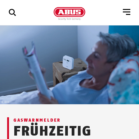
Zeige
alle
Ergebnisse
GASWARNMELDER
FRÜHZEITIG