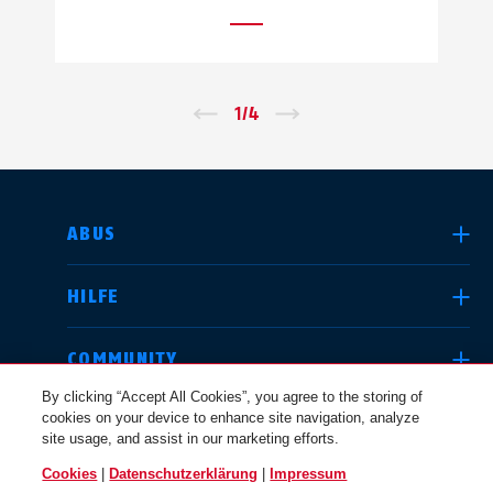
←
1
/
4
→
LAND AUSWÄHLEN
ABUS
HILFE
Deutschland
United Kingdom
COMMUNITY
By clicking “Accept All Cookies”, you agree to the storing of
cookies on your device to enhance site navigation, analyze
RECHTLICHES
site usage, and assist in our marketing efforts.
International
USA
Cookies
|
Datenschutzerklärung
|
Impressum