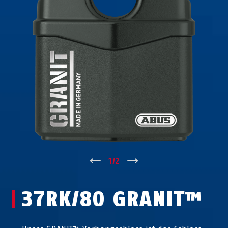
↑
1
/
2
↓
37RK/80 GRANIT™