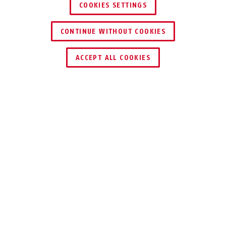
COOKIES SETTINGS
CONTINUE WITHOUT COOKIES
HÄNDLER FINDEN
ACCEPT ALL COOKIES
Beschreibung
37RK/80 GRANIT™
TRUST THE
PROFESSIONALS
Unser GRANIT™ Vorhangschloss ist das