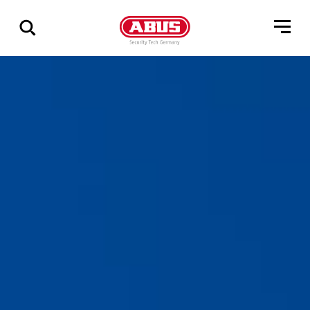
Zeige
alle
Ergebnisse