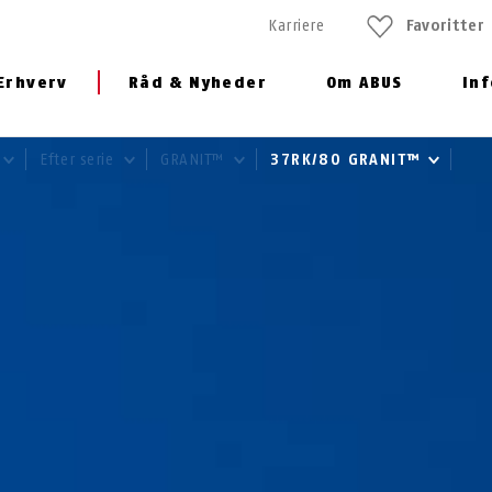
Karriere
Favoritter
Erhverv
Råd & Nyheder
Om ABUS
In
Efter serie
GRANIT™
37RK/80 GRANIT™