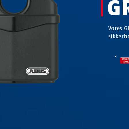
G
Vores G
sikkerh