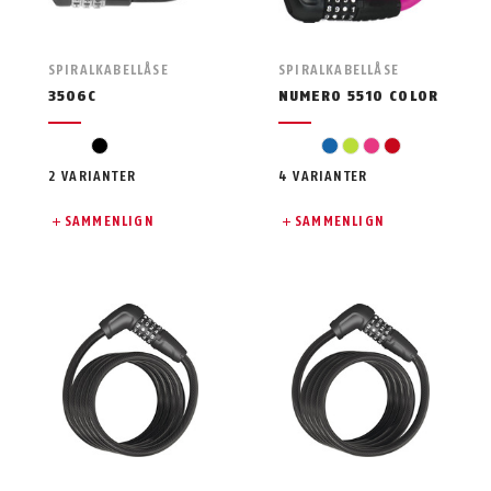
SPIRALKABELLÅSE
SPIRALKABELLÅSE
3506C
NUMERO 5510 COLOR
sort
blå
lysegrøn
pink
rød
2 VARIANTER
4 VARIANTER
SAMMENLIGN
SAMMENLIGN