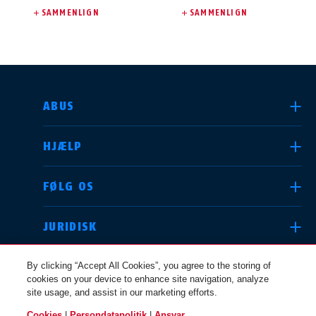
SAMMENLIGN
SAMMENLIGN
VÆLG DIT LAND
ABUS
HJÆLP
Deutschland
United Kingdom
FØLG OS
JURIDISK
International
USA
By clicking “Accept All Cookies”, you agree to the storing of
cookies on your device to enhance site navigation, analyze
site usage, and assist in our marketing efforts.
Canada
Cookies
|
Persondatapolitik
|
Ansvar