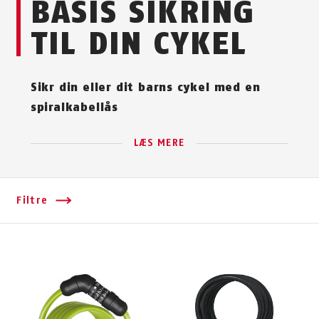
BASIS SIKRING
TIL DIN CYKEL
Sikr din eller dit barns cykel med en
spiralkabellås
LÆS MERE
Filtre