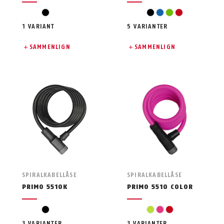
sort
sort
blå
grøn
rød
1 VARIANT
5 VARIANTER
SAMMENLIGN
SAMMENLIGN
SPIRALKABELLÅSE
SPIRALKABELLÅSE
PRIMO 5510K
PRIMO 5510 COLOR
sort
lysegrøn
pink
rød
3 VARIANTER
3 VARIANTER