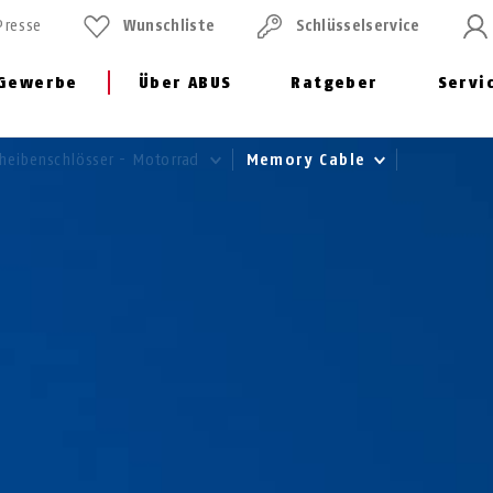
Presse
Wunschliste
Schlüssel­service
Gewerbe
Über ABUS
Ratgeber
Servi
heibenschlösser - Motorrad
Memory Cable