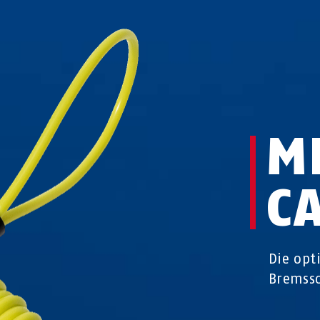
M
C
Die opt
Bremssc