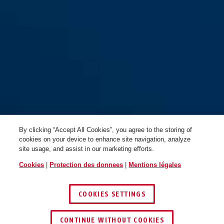
red
yellow
GRANIT™ Power XS
GRANIT™ Power XS
67/105HB50 rouge
67/105HB50 jaune
By clicking “Accept All Cookies”, you agree to the storing of
cookies on your device to enhance site navigation, analyze
site usage, and assist in our marketing efforts.
Cookies
|
Protection des donnees
|
Mentions légales
COOKIES SETTINGS
CONTINUE WITHOUT COOKIES