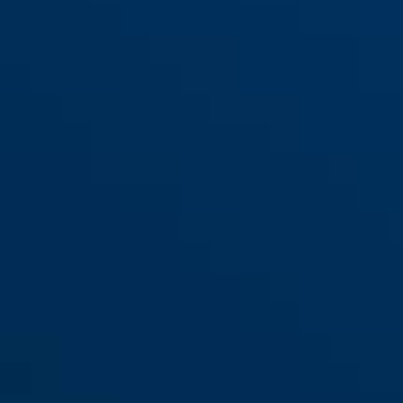
GRANIT™ Power XS
black
GRANIT™ Power XS
orange
67/105HB50 noir
67/105HB50 orange