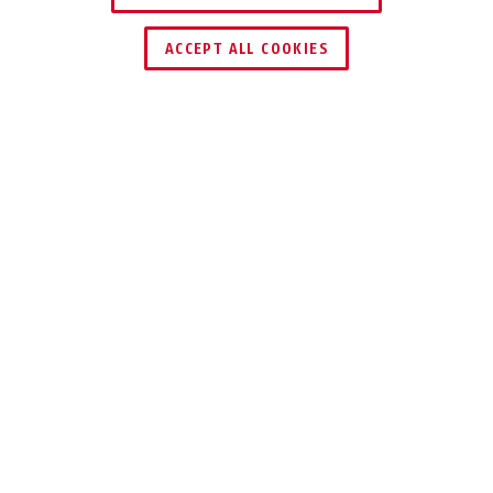
ACCEPT ALL COOKIES
Description
GRANIT™ POWER XS 67
ROUGE, NOIR ET
TRÈS FORT
Ce n’est pas pour rien que le GRANIT™
Power XS 67 d’ABUS porte un nom aussi
puissant.