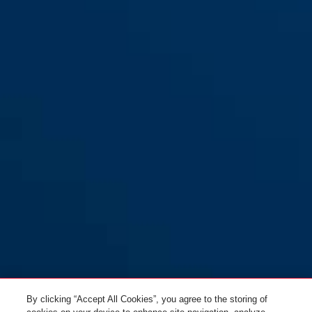
Provogue 305 orange
red
Provogue 305 rouge
orange
By clicking “Accept All Cookies”, you agree to the storing of