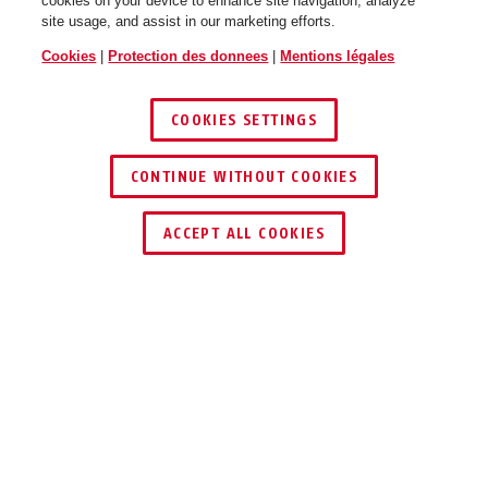
cookies on your device to enhance site navigation, analyze
site usage, and assist in our marketing efforts.
Cookies
|
Protection des donnees
|
Mentions légales
COOKIES SETTINGS
CONTINUE WITHOUT COOKIES
ACCEPT ALL COOKIES
Description
305
MON SCOOTER