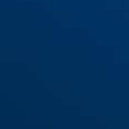
Provogue 305 vert
neon yellow
Provogue 305 neon jaune
green