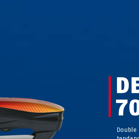
D
7
Double 
tendanc