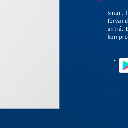
Smart 
förvand
entré. E
komprom