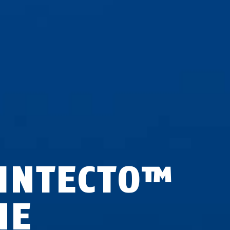
INTECTO™
NE