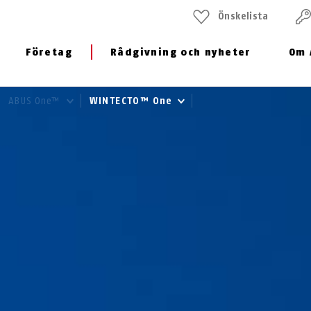
Önskelista
Företag
Rådgivning och nyheter
Om 
ABUS One™
WINTECTO™ One