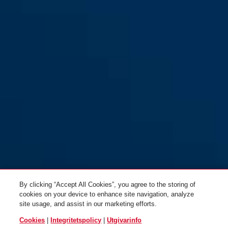
svart + fjärrkontroll + hållare
BORDO™ One 6000A/120
SH
svart + hållare SH
By clicking “Accept All Cookies”, you agree to the storing of
cookies on your device to enhance site navigation, analyze
site usage, and assist in our marketing efforts.
Cookies
|
Integritetspolicy
|
Utgivarinfo