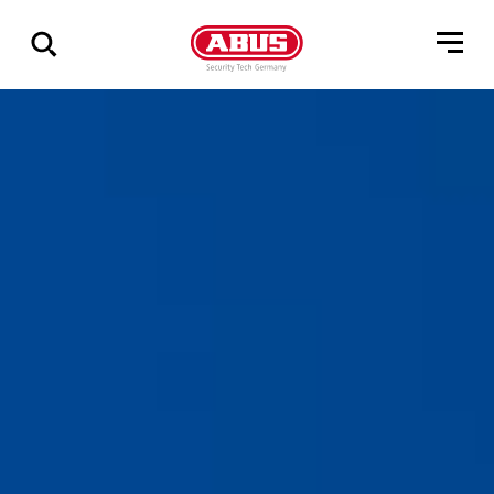
Zeige
alle
Ergebnisse