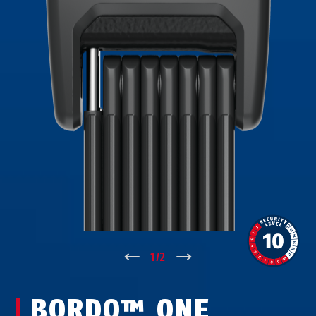
↑
1
/
2
↓
BORDO™ ONE