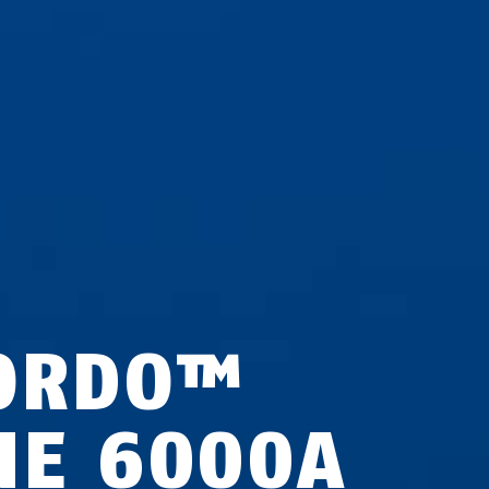
ORDO™
NE 6000A