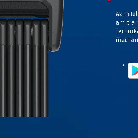
Az inte
amit a 
technik
mechani