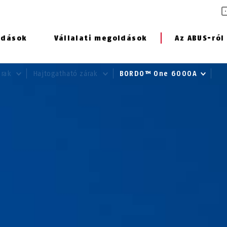
ldások
Vállalati megoldások
Az ABUS-ról
árak
Hajtogatható zárak
BORDO™ One 6000A