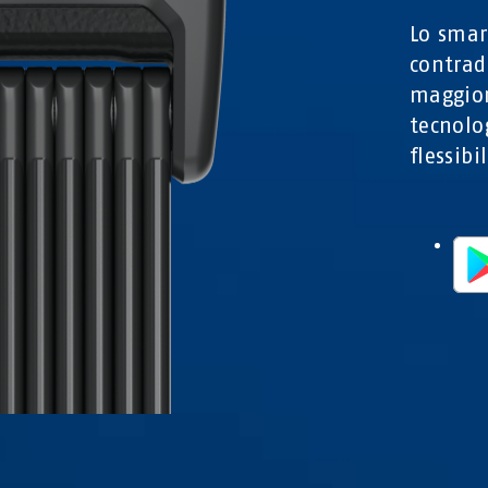
Lo smar
contrad
maggior
tecnolo
flessibi