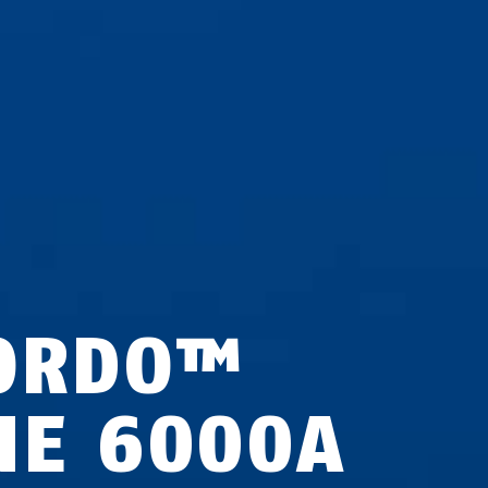
ORDO™
NE 6000A