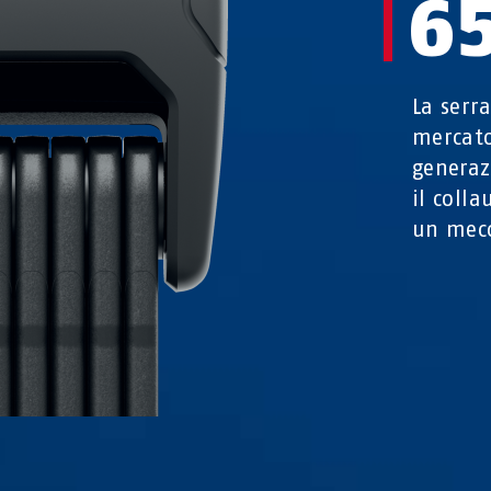
6
La serr
mercato
generaz
il coll
un mecc