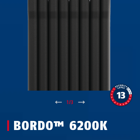
↑
1
/
3
↓
BORDO™ 6200K